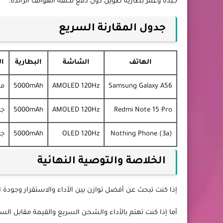
جيدة وعمر بطارية طويل دون دفع تكلفة الهواتف الرائدة.
جدول المقارنة السريع
الهاتف
الشاشة
البطارية
ال
Samsung Galaxy A56
AMOLED 120Hz
5000mAh
مم
Redmi Note 15 Pro
AMOLED 120Hz
5000mAh
جي
Nothing Phone (3a)
OLED 120Hz
5000mAh
جي
الخلاصة والتوصية النهائية
إذا كنت تبحث عن أفضل توازن بين الأداء والاستقرار وجودة التصنيع، فإن Samsung Galaxy A56 
أما إذا كنت تهتم بالأداء والشحن السريع والقيمة مقابل السعر، فإن Redmi Note 15 Pro يست