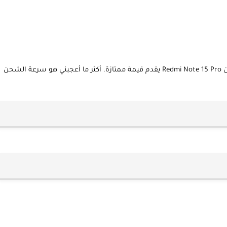
إذا كنت من محبي الألعاب أو الأداء المرتفع مقابل السعر، فإن Redmi Note 15 Pro يقدم قيمة ممتازة. أكثر ما أعجبني هو سرعة الشحن